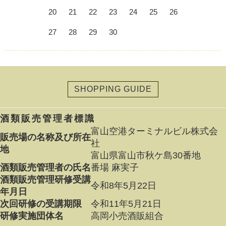
20
21
22
23
24
25
26
27
28
29
30
SHOPPING GUIDE
酒類販売管理者標識
富山空港ターミナルビル株式会
販売場の名称及び所在
社
地
富山県富山市秋ケ島30番地
酒類販売管理者の氏名
番場 麻実子
酒類販売管理研修受講
令和8年5月22日
年月日
次回研修の受講期限
令和11年5月21日
研修実施団体名
高岡小売酒販組合