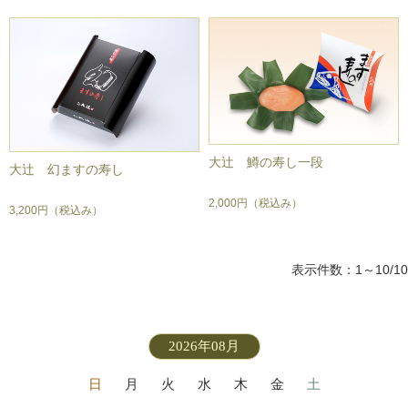
大辻 鱒の寿し一段
大辻 幻ますの寿し
2,000円
（税込み）
3,200円
（税込み）
表示件数：1～10/10
2026年08月
日
月
火
水
木
金
土