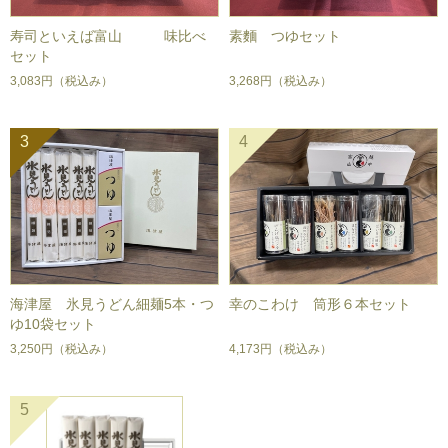
寿司といえば富山 味比べ
素麵 つゆセット
セット
3,083円
（税込み）
3,268円
（税込み）
3
4
海津屋 氷見うどん細麺5本・つ
幸のこわけ 筒形６本セット
ゆ10袋セット
3,250円
（税込み）
4,173円
（税込み）
5