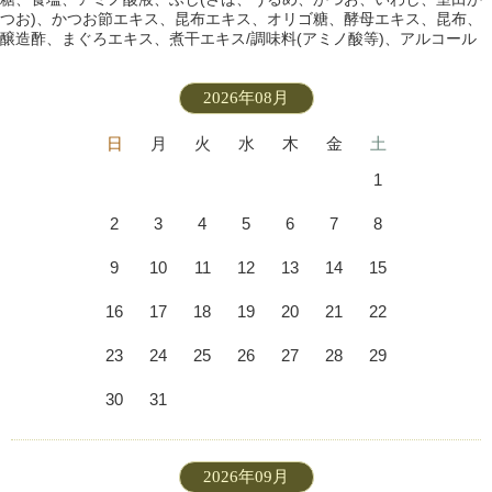
つお)、かつお節エキス、昆布エキス、オリゴ糖、酵母エキス、昆布、
醸造酢、まぐろエキス、煮干エキス/調味料(アミノ酸等)、アルコール
2026年08月
日
月
火
水
木
金
土
1
2
3
4
5
6
7
8
9
10
11
12
13
14
15
16
17
18
19
20
21
22
23
24
25
26
27
28
29
30
31
2026年09月