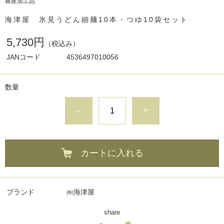
農産加工品
海津屋 氷見うどん細麺10本・つゆ10袋セット
5,730円
（税込み）
JANコード
4536497010056
数量
-
+
カートに入れる
ブランド
㈱海津屋
share