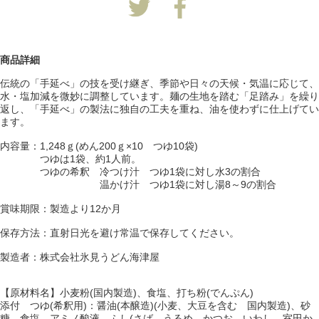
商品詳細
伝統の「手延べ」の技を受け継ぎ、季節や日々の天候・気温に応じて、
水・塩加減を微妙に調整しています。麺の生地を踏む「足踏み」を繰り
返し、「手延べ」の製法に独自の工夫を重ね、油を使わずに仕上げてい
ます。
内容量：1,248ｇ(めん200ｇ×10 つゆ10袋)
つゆは1袋、約1人前。
つゆの希釈 冷つけ汁 つゆ1袋に対し水3の割合
温かけ汁 つゆ1袋に対し湯8～9の割合
賞味期限：製造より12か月
保存方法：直射日光を避け常温で保存してください。
製造者：株式会社氷見うどん海津屋
【原材料名】小麦粉(国内製造)、食塩、打ち粉(でんぷん)
添付 つゆ(希釈用)：醤油(本醸造)(小麦、大豆を含む 国内製造)、砂
糖、食塩、アミノ酸液、ふし(さば、うるめ、かつお、いわし、室田か