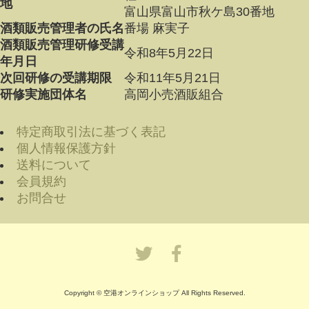
地
富山県富山市秋ケ島30番地
酒類販売管理者の氏名
番場 麻実子
酒類販売管理研修受講
令和8年5月22日
年月日
次回研修の受講期限
令和11年5月21日
研修実施団体名
高岡小売酒販組合
特定商取引法に基づく表記
個人情報保護方針
送料について
会員規約
お問合せ
Copyright © 空港オンラインショップ All Rights Reserved.