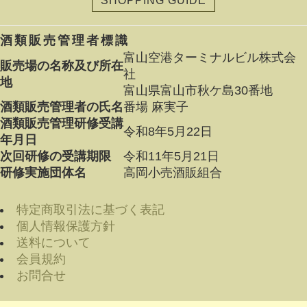
SHOPPING GUIDE
酒類販売管理者標識
富山空港ターミナルビル株式会
販売場の名称及び所在
社
地
富山県富山市秋ケ島30番地
酒類販売管理者の氏名
番場 麻実子
酒類販売管理研修受講
令和8年5月22日
年月日
次回研修の受講期限
令和11年5月21日
研修実施団体名
高岡小売酒販組合
特定商取引法に基づく表記
個人情報保護方針
送料について
会員規約
お問合せ