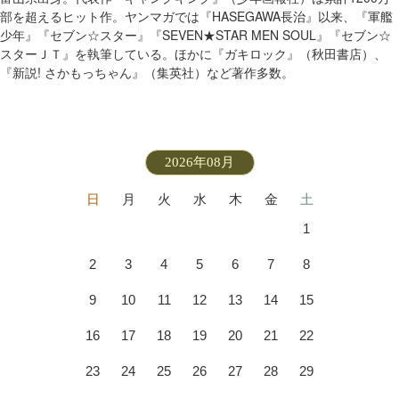
部を超えるヒット作。ヤンマガでは『HASEGAWA長治』以来、『軍艦
少年』『セブン☆スター』『SEVEN★STAR MEN SOUL』『セブン☆
スターＪＴ』を執筆している。ほかに『ガキロック』（秋田書店）、
『新説! さかもっちゃん』（集英社）など著作多数。
2026年08月
日
月
火
水
木
金
土
1
2
3
4
5
6
7
8
9
10
11
12
13
14
15
16
17
18
19
20
21
22
23
24
25
26
27
28
29