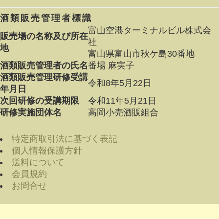
酒類販売管理者標識
富山空港ターミナルビル株式会
販売場の名称及び所在
社
地
富山県富山市秋ケ島30番地
酒類販売管理者の氏名
番場 麻実子
酒類販売管理研修受講
令和8年5月22日
年月日
次回研修の受講期限
令和11年5月21日
研修実施団体名
高岡小売酒販組合
特定商取引法に基づく表記
個人情報保護方針
送料について
会員規約
お問合せ