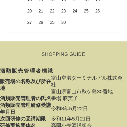
20
21
22
23
24
25
26
27
28
29
30
SHOPPING GUIDE
酒類販売管理者標識
富山空港ターミナルビル株式会
販売場の名称及び所在
社
地
富山県富山市秋ケ島30番地
酒類販売管理者の氏名
番場 麻実子
酒類販売管理研修受講
令和8年5月22日
年月日
次回研修の受講期限
令和11年5月21日
研修実施団体名
高岡小売酒販組合