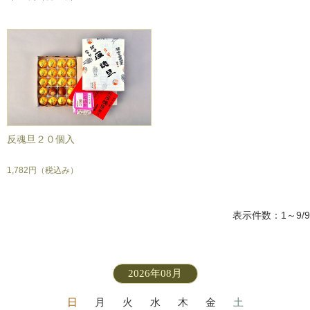
反魂旦２０個入
1,782円
（税込み）
表示件数：1～9/9
2026年08月
日
月
火
水
木
金
土