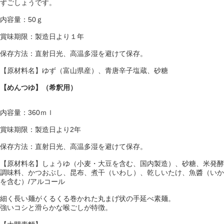
ずごしょうです。
内容量：50ｇ
賞味期限：製造日より
１年
保存方法：直射日光、高温多湿を避けて保存。
【原材料名】ゆず（富山県産）、青唐辛子塩蔵、砂糖
【めんつゆ】（希釈用）
内容量：360ｍｌ
賞味期限：製造日より2
年
保存方法：直射日光、高温多湿を避けて保存。
【原材料名】しょうゆ（小麦・大豆を含む、国内製造）、砂糖、米発酵
調味料、かつおぶし、昆布、煮干（いわし）、乾しいたけ、魚醬（いか
を含む）/アルコール
細く長い麺がくるくる巻かれた丸まげ状の手延べ素麺。
強いコシと滑らかな喉ごしが特徴。