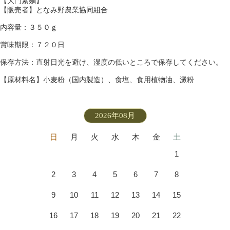
【大門素麵】
【販売者】となみ野農業協同組合
内容量：３５０ｇ
賞味期限：７２０日
保存方法：直射日光を避け、湿度の低いところで保存してください。
【原材料名】小麦粉（国内製造）、食塩、食用植物油、澱粉
2026年08月
日
月
火
水
木
金
土
1
2
3
4
5
6
7
8
9
10
11
12
13
14
15
16
17
18
19
20
21
22