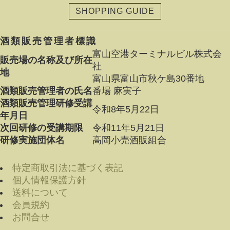
SHOPPING GUIDE
酒類販売管理者標識
富山空港ターミナルビル株式会
販売場の名称及び所在
社
地
富山県富山市秋ケ島30番地
酒類販売管理者の氏名
番場 麻実子
酒類販売管理研修受講
令和8年5月22日
年月日
次回研修の受講期限
令和11年5月21日
研修実施団体名
高岡小売酒販組合
特定商取引法に基づく表記
個人情報保護方針
送料について
会員規約
お問合せ