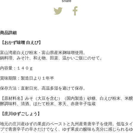
share
商品詳細
【おかず味噌 白えび】
富山湾産白えび粉末・富山県産米麹味噌使用。
鍋料理、みそ汁、和え物、田楽、温かいご販にのせて。
内容量：１４０ｇ
賞味期限：製造日より１年半
保存方法：直射日光、高温多湿を避けて保存。
【原材料名】みそ（大豆を含む）（国内製造）砂糖、白えび粉末、米醗
酵調味料、清酒、ほたて粉末、寒天、赤唐辛子塩蔵
【庄川ゆずごしょう】
地元の庄川産ゆずの果皮のペーストと九州産青唐辛子を使用。低塩タイ
プで青唐辛子の辛さだけでなく、ゆず果皮の酸味も充分に感じられるゆ