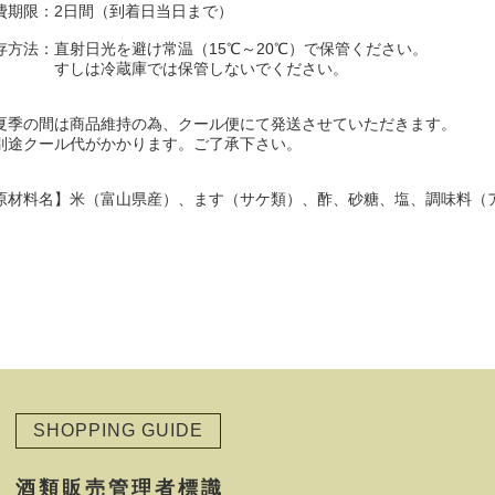
費期限：2日間（到着日当日まで）
存方法：直射日光を避け常温（15℃～20℃）で保管ください。
しは冷蔵庫では保管しないでください。
夏季の間は商品維持の為、クール便にて発送させていただきます。
途クール代がかかります。ご了承下さい。
原材料名】米（富山県産）、ます（サケ類）、酢、砂糖、塩、調味料（
SHOPPING GUIDE
酒類販売管理者標識