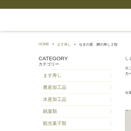
HOME
ます寿し
せきの屋 鱒の寿し２段
CATEGORY
し
カテゴリー
※
カ
ます寿し
農産加工品
※
水産加工品
銘菓類
観光菓子類