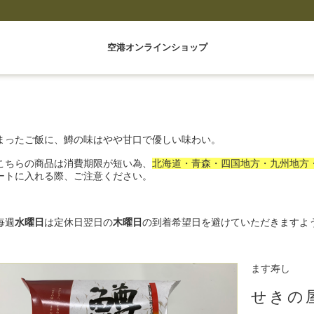
空港オンラインショップ
まったご飯に、鱒の味はやや甘口で優しい味わい。
こちらの商品は消費期限が短い為、
北海道・青森・四国地方・九州地方
ートに入れる際、ご注意ください。
毎週
水曜日
は定休日翌日の
木曜日
の到着希望日を避けていただきますよ
ます寿し
せきの