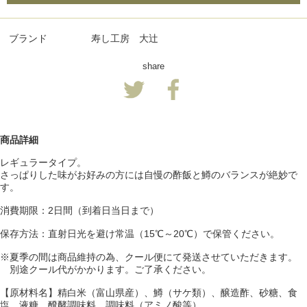
ブランド
寿し工房 大辻
share
商品詳細
レギュラータイプ。
さっぱりした味がお好みの方には自慢の酢飯と鱒のバランスが絶妙で
す。
消費期限：2日間（到着日当日まで）
保存方法：直射日光を避け常温（15℃～20℃）で保管ください。
※夏季の間は商品維持の為、クール便にて発送させていただきます。
別途クール代がかかります。ご了承ください。
【原材料名】精白米（富山県産）、鱒（サケ類）、醸造酢、砂糖、食
塩、液糖、醗酵調味料、調味料（アミノ酸等）