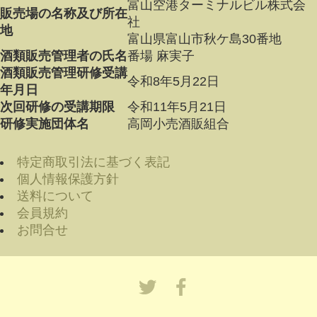
富山空港ターミナルビル株式会
販売場の名称及び所在
社
地
富山県富山市秋ケ島30番地
酒類販売管理者の氏名
番場 麻実子
酒類販売管理研修受講
令和8年5月22日
年月日
次回研修の受講期限
令和11年5月21日
研修実施団体名
高岡小売酒販組合
特定商取引法に基づく表記
個人情報保護方針
送料について
会員規約
お問合せ