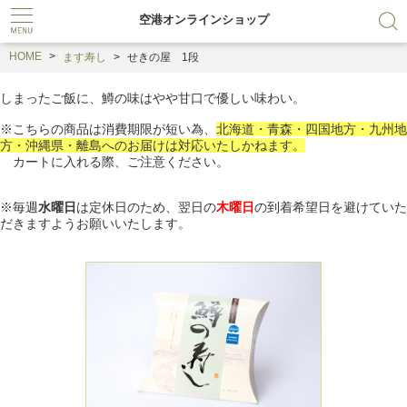
空港オンラインショップ
HOME
ます寿し
せきの屋 1段
しまったご飯に、鱒の味はやや甘口で優しい味わい。
※こちらの商品は消費期限が短い為、
北海道・青森・四国地方・九州地
方・沖縄県・離島へのお届けは対応いたしかねます。
カートに入れる際、ご注意ください。
※毎週
水曜日
は定休日のため、翌日の
木曜日
の到着希望日を避けていた
だきますようお願いいたします。