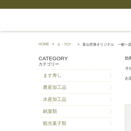
HOME
＆・TOY
富山空港オリジナル 一献一
CATEGORY
助
カテゴリー
そ
ます寿し
お
農産加工品
水産加工品
銘菓類
観光菓子類