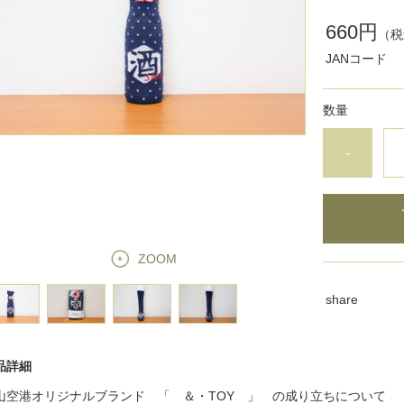
660円
（税
JANコード
数量
-
ZOOM
share
品詳細
山空港オリジナルブランド 「
TOY
」 の成り立ちについて
＆・