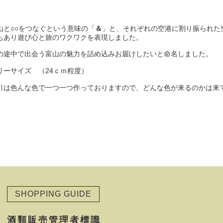
山と○○をつなぐという意味の「
＆
」と、それぞれの空港に割り振られた
もあり遊び心と旅のワクワクを表現しました。
の途中で出会う富山の魅力を詰め込みお届けしたいと命名しました。
リーサイズ （24ｃｍ程度）
引は色んな色で一つ一つ作っておりますので、どんな色が来るのかは来
SHOPPING GUIDE
酒類販売管理者標識