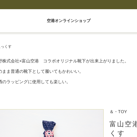
空港オンラインショップ
足っくす
野株式会社×富山空港 コラボオリジナル靴下が出来上がりました。
のまま普通の靴下として履いてもかわいい。
酒のラッピングに使用しても楽しい。
＆・TOY
富山空
くす