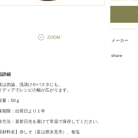
ZOOM
メーカー
share
品詳細
飯は勿論、浅漬けやパスタにも。
イディアでレシピの幅が広がります。
容量：50ｇ
味期限：出荷日より１年
存方法：直射日光を避けて常温で保存してください。
原材料名】赤しそ（富山県氷見市）、食塩