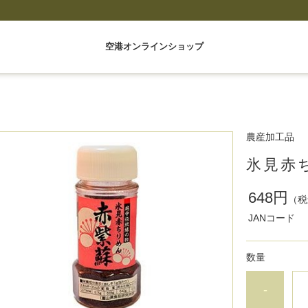
空港オンラインショップ
農産加工品
氷見赤
648円
（税
JANコード
数量
-