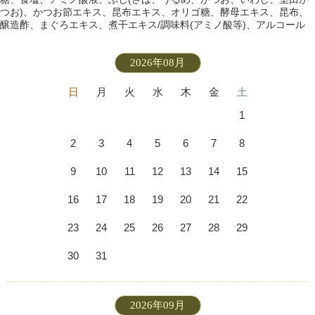
つお)、かつお節エキス、昆布エキス、オリゴ糖、酵母エキス、昆布、
醸造酢、まぐろエキス、煮干エキス/調味料(アミノ酸等)、アルコール
2026年08月
日
月
火
水
木
金
土
1
2
3
4
5
6
7
8
9
10
11
12
13
14
15
16
17
18
19
20
21
22
23
24
25
26
27
28
29
30
31
2026年09月