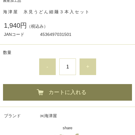
農産加工品
海津屋 氷見うどん細麺３本入セット
1,940円
（税込み）
JANコード
4536497031501
数量
-
+
カートに入れる
ブランド
㈱海津屋
share