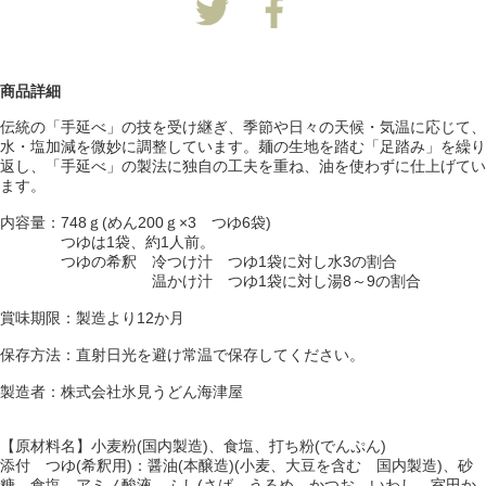
商品詳細
伝統の「手延べ」の技を受け継ぎ、季節や日々の天候・気温に応じて、
水・塩加減を微妙に調整しています。麺の生地を踏む「足踏み」を繰り
返し、「手延べ」の製法に独自の工夫を重ね、油を使わずに仕上げてい
ます。
内容量：748ｇ(めん200ｇ×3 つゆ6袋)
つゆは1袋、約1人前。
つゆの希釈 冷つけ汁 つゆ1袋に対し水3の割合
温かけ汁 つゆ1袋に対し湯8～9の割合
賞味期限：製造より12か月
保存方法：直射日光を避け常温で保存してください。
製造者：株式会社氷見うどん海津屋
【原材料名】小麦粉(国内製造)、食塩、打ち粉(でんぷん)
添付 つゆ(希釈用)：醤油(本醸造)(小麦、大豆を含む 国内製造)、砂
糖、食塩、アミノ酸液、ふし(さば、うるめ、かつお、いわし、室田か