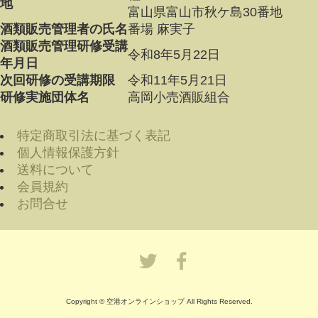
地
富山県富山市秋ケ島30番地
酒類販売管理者の氏名
番場 麻実子
酒類販売管理研修受講
令和8年5月22日
年月日
次回研修の受講期限
令和11年5月21日
研修実施団体名
高岡小売酒販組合
特定商取引法に基づく表記
個人情報保護方針
送料について
会員規約
お問合せ
Copyright © 空港オンラインショップ All Rights Reserved.