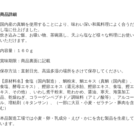
商品詳細
国内産の真鯛を使用することにより、味わい深い和風料理によく合うだ
し塩に仕上げました。
炊き込みご飯、お吸い物、茶碗蒸し、天ぷら塩など様々な料理にお使い
いただけます。
内容量：１６０ｇ
賞味期限：商品裏面に記載
保存方法：直射日光、高温多湿の場所をさけて保存してください。
【原材料名】食塩（国内製造）、鯛粉末、鯛エキス（真鯛（国内産）、
食塩、酵母エキス）、鰹節エキス（還元水飴、鰹節エキス、食塩、鰹エ
キス、その他）、いわし煮干粉末、乾わかめ、醤油、寒天、海藻加工
品、乾燥ねぎ、コラーゲンペプチド／調味料（アミノ酸等）、アルコー
ル、増粘剤（キタンサン）、（一部に大豆・小麦・ゼラチン・豚肉を含
む）
本品製造工場では小麦・卵・乳成分・えび・かにを含む製品を生産して
います。