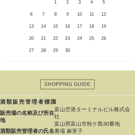
1
2
3
4
5
6
7
8
9
10
11
12
13
14
15
16
17
18
19
20
21
22
23
24
25
26
27
28
29
30
SHOPPING GUIDE
酒類販売管理者標識
富山空港ターミナルビル株式会
販売場の名称及び所在
社
地
富山県富山市秋ケ島30番地
酒類販売管理者の氏名
番場 麻実子