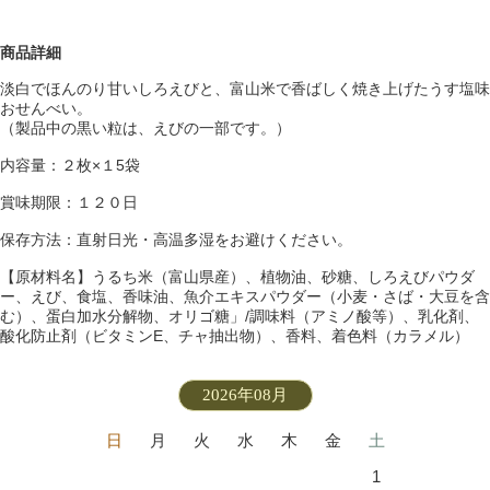
商品詳細
淡白でほんのり甘いしろえびと、富山米で香ばしく焼き上げたうす塩味
おせんべい。
（製品中の黒い粒は、えびの一部です。）
内容量：２枚×１5袋
賞味期限：１２０日
保存方法：直射日光・高温多湿をお避けください。
【原材料名】うるち米（富山県産）、植物油、砂糖、しろえびパウダ
ー、えび、食塩、香味油、魚介エキスパウダー（小麦・さば・大豆を含
む）、蛋白加水分解物、オリゴ糖」/調味料（アミノ酸等）、乳化剤、
酸化防止剤（ビタミンE、チャ抽出物）、香料、着色料（カラメル）
2026年08月
日
月
火
水
木
金
土
1