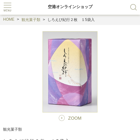
空港オンラインショップ
HOME
観光菓子類
しろえび紀行２枚 １5袋入
ZOOM
観光菓子類