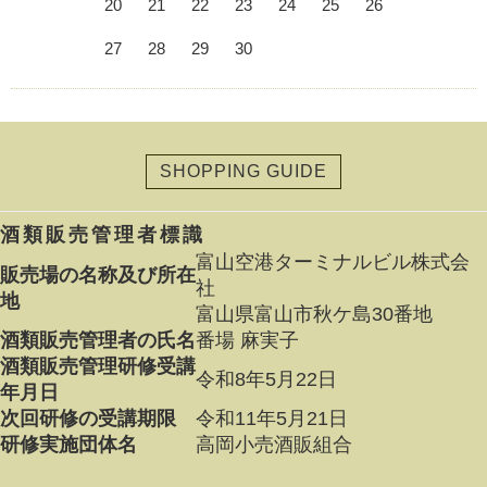
20
21
22
23
24
25
26
27
28
29
30
SHOPPING GUIDE
酒類販売管理者標識
富山空港ターミナルビル株式会
販売場の名称及び所在
社
地
富山県富山市秋ケ島30番地
酒類販売管理者の氏名
番場 麻実子
酒類販売管理研修受講
令和8年5月22日
年月日
次回研修の受講期限
令和11年5月21日
研修実施団体名
高岡小売酒販組合