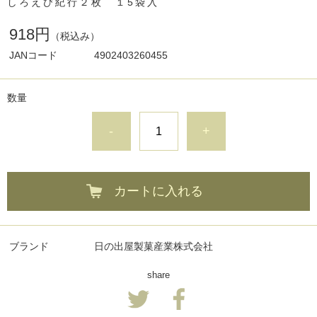
しろえび紀行２枚 １5袋入
918円
（税込み）
JANコード
4902403260455
数量
-
+
カートに入れる
ブランド
日の出屋製菓産業株式会社
share