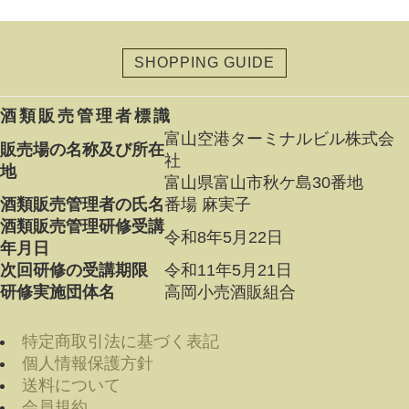
SHOPPING GUIDE
酒類販売管理者標識
富山空港ターミナルビル株式会
販売場の名称及び所在
社
地
富山県富山市秋ケ島30番地
酒類販売管理者の氏名
番場 麻実子
酒類販売管理研修受講
令和8年5月22日
年月日
次回研修の受講期限
令和11年5月21日
研修実施団体名
高岡小売酒販組合
特定商取引法に基づく表記
個人情報保護方針
送料について
会員規約