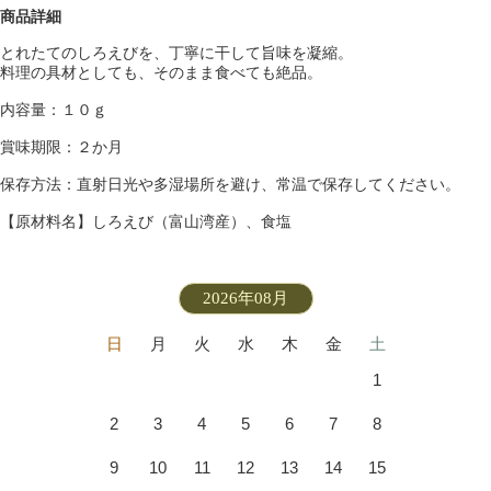
商品詳細
とれたてのしろえびを、丁寧に干して旨味を凝縮。
料理の具材としても、そのまま食べても絶品。
内容量：１０ｇ
賞味期限：２か月
保存方法：直射日光や多湿場所を避け、常温で保存してください。
【原材料名】しろえび（富山湾産）、食塩
2026年08月
日
月
火
水
木
金
土
1
2
3
4
5
6
7
8
9
10
11
12
13
14
15