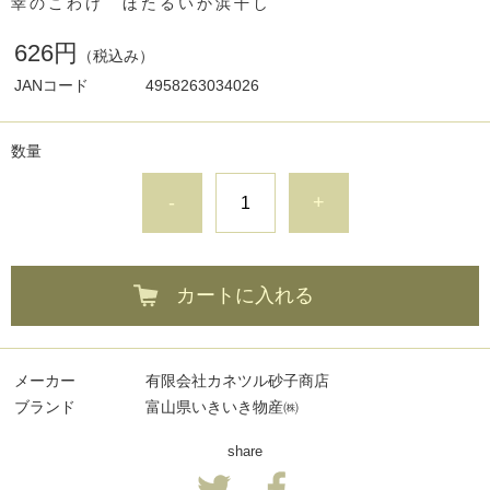
幸のこわけ ほたるいか浜干し
626円
（税込み）
JANコード
4958263034026
数量
-
+
カートに入れる
メーカー
有限会社カネツル砂子商店
ブランド
富山県いきいき物産㈱
share