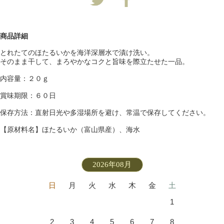
商品詳細
とれたてのほたるいかを海洋深層水で漬け洗い。
そのまま干して、まろやかなコクと旨味を際立たせた一品。
内容量：２０ｇ
賞味期限：６０日
保存方法：直射日光や多湿場所を避け、常温で保存してください。
【原材料名】ほたるいか（富山県産）、海水
2026年08月
日
月
火
水
木
金
土
1
2
3
4
5
6
7
8