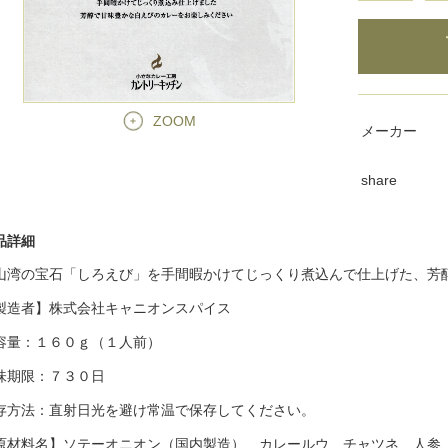
ZOOM
メーカー
share
品詳細
山湾の宝石「しろえび」を手間暇かけてじっくり煮込んで仕上げた、芳
製造者】株式会社キャニオンスパイス
容量：１６０ｇ（１人前）
味期限：７３０日
存方法：直射日光を避け常温で保存してください。
原材料名】ソテーオニオン（国内製造）、カレールウ、チャツネ、人参