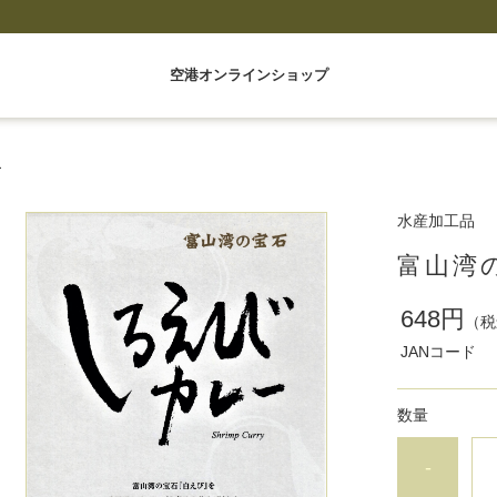
空港オンラインショップ
ー
水産加工品
富山湾
648円
（税
JANコード
数量
-