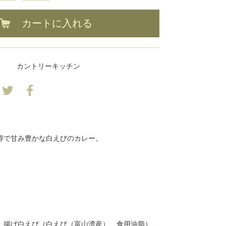
カートに入れる
カントリーキッチン
醇で甘み豊かな白えびのカレー。
、揚げ白えび（白えび（富山湾産）、食用油脂）、