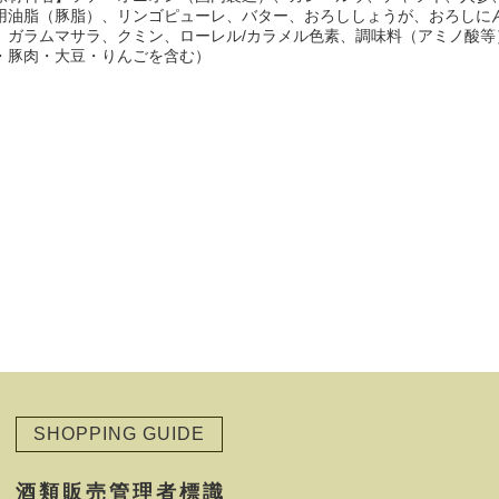
用油脂（豚脂）、リンゴピューレ、バター、おろししょうが、おろしに
、ガラムマサラ、クミン、ローレル/カラメル色素、調味料（アミノ酸
・豚肉・大豆・りんごを含む）
SHOPPING GUIDE
酒類販売管理者標識