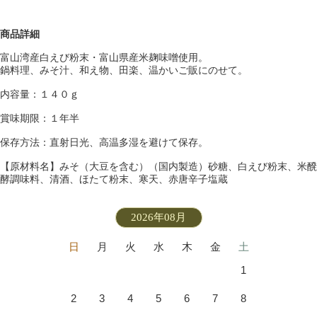
商品詳細
富山湾産白えび粉末・富山県産米麹味噌使用。
鍋料理、みそ汁、和え物、田楽、温かいご販にのせて。
内容量：１４０ｇ
賞味期限：１年半
保存方法：直射日光、高温多湿を避けて保存。
【原材料名】みそ（大豆を含む）（国内製造）砂糖、白えび粉末、米醗
酵調味料、清酒、ほたて粉末、寒天、赤唐辛子塩蔵
2026年08月
日
月
火
水
木
金
土
1
2
3
4
5
6
7
8