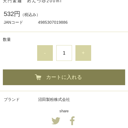
大門素麺 めんつゆ200ml
532円
（税込み）
JANコード
4985307019886
数量
-
+
カートに入れる
ブランド
沼田製粉株式会社
share