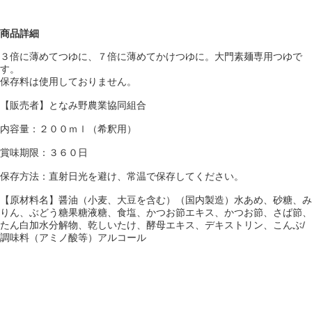
商品詳細
３倍に薄めてつゆに、７倍に薄めてかけつゆに。大門素麺専用つゆで
す。
保存料は使用しておりません。
【販売者】となみ野農業協同組合
内容量：２００ｍｌ（希釈用）
賞味期限：３６０日
保存方法：直射日光を避け、常温で保存してください。
【原材料名】醤油（小麦、大豆を含む）（国内製造）水あめ、砂糖、み
りん、ぶどう糖果糖液糖、食塩、かつお節エキス、かつお節、さば節、
たん白加水分解物、乾しいたけ、酵母エキス、デキストリン、こんぶ/
調味料（アミノ酸等）アルコール