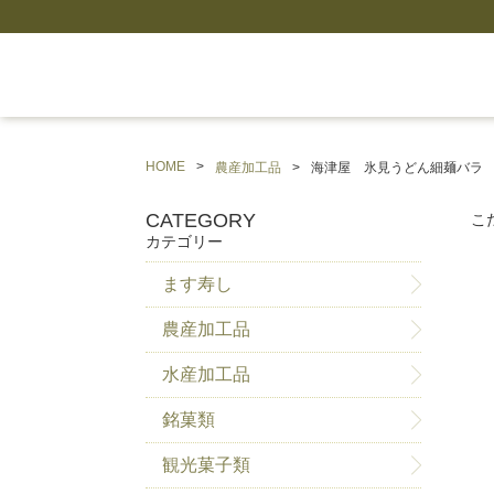
HOME
農産加工品
海津屋 氷見うどん細麺バラ 2
CATEGORY
こ
カテゴリー
ます寿し
農産加工品
水産加工品
銘菓類
観光菓子類