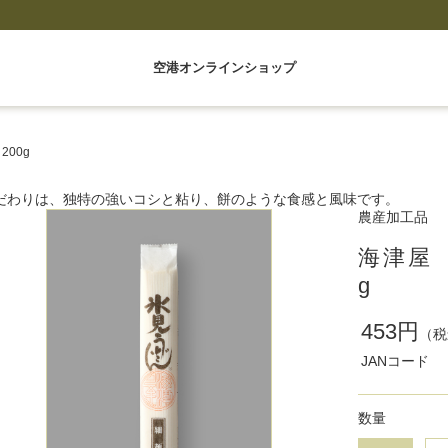
空港オンラインショップ
00g
だわりは、独特の強いコシと粘り、餅のような食感と風味です。
農産加工品
海津屋
g
453円
（税
JANコード
数量