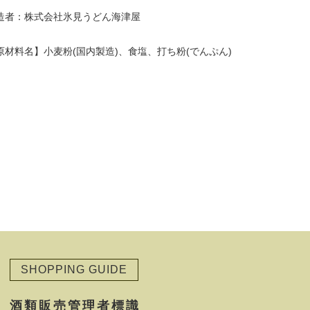
造者：株式会社氷見うどん海津屋
原材料名】小麦粉(国内製造)、食塩、打ち粉(でんぷん)
SHOPPING GUIDE
酒類販売管理者標識