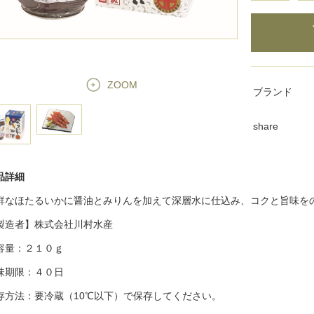
ZOOM
ブランド
share
品詳細
鮮なほたるいかに醤油とみりんを加えて深層水に仕込み、コクと旨味を
製造者】株式会社川村水産
容量：２１０ｇ
味期限：４０日
存方法：要冷蔵（10℃以下）で保存してください。