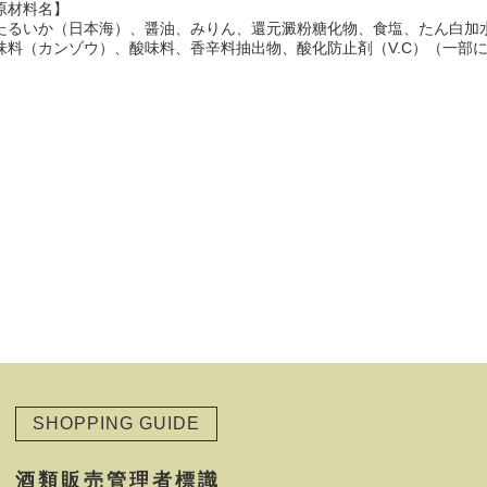
原材料名】
たるいか（日本海）、醤油、みりん、還元澱粉糖化物、食塩、たん白加
味料（カンゾウ）、酸味料、香辛料抽出物、酸化防止剤（V.C）（一部
SHOPPING GUIDE
酒類販売管理者標識