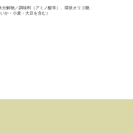
水分解物／調味料（アミノ酸等）、環状オリゴ糖、
にいか・小麦・大豆を含む）